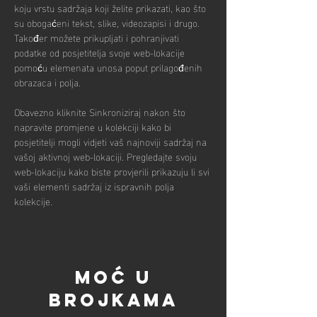
koju vrstu sadržaja koji želite prikazati, kao što 
su obogaćeni tekst, slike, videozapisi i drugo. 
Također možete prikupljati i pohranjivati 
podatke od posjetitelja svoje web-lokacije 
pomoću elemenata unosa poput prilagođenih 
obrazaca i polja.
Obavezno kliknite Sinkroniziraj nakon što 
napravite promjene u kolekciji kako bi 
posjetitelji mogli vidjeti vaš najnoviji sadržaj na 
vašoj aktivnoj web-lokaciji. Pregledajte svoju 
web-lokaciju kako biste provjerili prikazuju li svi 
vaši elementi sadržaj iz ispravnih polja 
kolekcije.
Moć u
brojkama