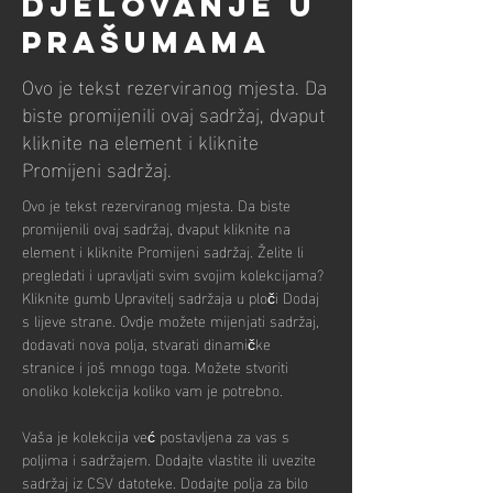
djelovanje u
prašumama
Ovo je tekst rezerviranog mjesta. Da
biste promijenili ovaj sadržaj, dvaput
kliknite na element i kliknite
Promijeni sadržaj.
Ovo je tekst rezerviranog mjesta. Da biste 
promijenili ovaj sadržaj, dvaput kliknite na 
element i kliknite Promijeni sadržaj. Želite li 
pregledati i upravljati svim svojim kolekcijama? 
Kliknite gumb Upravitelj sadržaja u ploči Dodaj 
s lijeve strane. Ovdje možete mijenjati sadržaj, 
dodavati nova polja, stvarati dinamičke 
stranice i još mnogo toga. Možete stvoriti 
onoliko kolekcija koliko vam je potrebno.
Vaša je kolekcija već postavljena za vas s 
poljima i sadržajem. Dodajte vlastite ili uvezite 
sadržaj iz CSV datoteke. Dodajte polja za bilo 