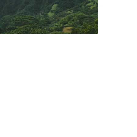
Previous
Next
EVENTS 2026
TEREZIJANER
21/6 Bilogora​
BILO.gravel SERIES
19/4 Bilogora
9/5 Moslavina
31/5 Južna Bilogora