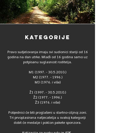
KATEGORIJE
Pravo sudjelovanja imaju svi sudionici stariji od 16
godina na dan utrke. Mlađi od 16 godina samo uz
potpisanu suglasnost roditelja.
M1
(1997. - 30.5.2010
.)
M2 (1977. - 1996.)
M3 (1976. i više)
Ž1
(1997. - 30.5.2010
.)
Ž2 (1977. - 1996.)
Ž3 (1976. i više)
Pobjednici će biti pr
oglašeni u startno-ciljnoj zoni.
Tri prvoplasirana natjecatelja u svakoj kategoriji
dobit će medalje i poklon pakete sponzora.
Kotizacija za svaku rutu je 40€.