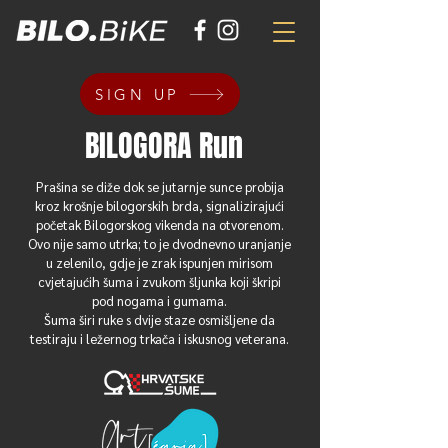
SIGN UP
BILOGORA Run
Prašina se diže dok se jutarnje sunce probija
kroz krošnje bilogorskih brda, signalizirajući
početak Bilogorskog vikenda na otvorenom.
Ovo nije samo utrka; to je dvodnevno uranjanje
u zelenilo, gdje je zrak ispunjen mirisom
cvjetajućih šuma i zvukom šljunka koji škripi
pod nogama i gumama.
Šuma širi ruke s dvije staze osmišljene da
testiraju i ležernog trkača i iskusnog veterana.