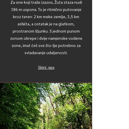
Za one koji traže izazov, Žuta staza nudi
186 m uspona. To je ritmično putovanje
kroz teren: 2 km meke zemlje, 3,5 km
asfalta, a ostatak je na glatkom,
prostranom šljunku. S jednom punom
zonom okrepe i dvije namjenske vodene
zone, imat ćeš sve što šje potrebno za
svladavanje udaljenosti.
Skini .gpx